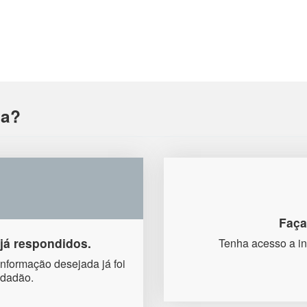
va?
Faça
já respondidos.
Tenha acesso a in
informação desejada já foi
idadão.