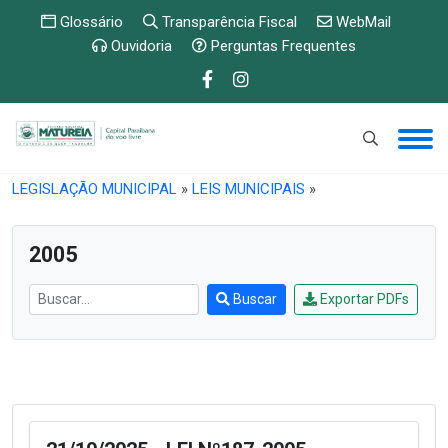
Glossário
Transparência Fiscal
WebMail
Ouvidoria
Perguntas Frequentes
PUBLICAÇÕES E ETC
»
DOCUMENTOS
»
LEGISLAÇÃO MUNICIPAL
»
LEIS MUNICIPAIS
»
2005
Buscar
Exportar PDFs