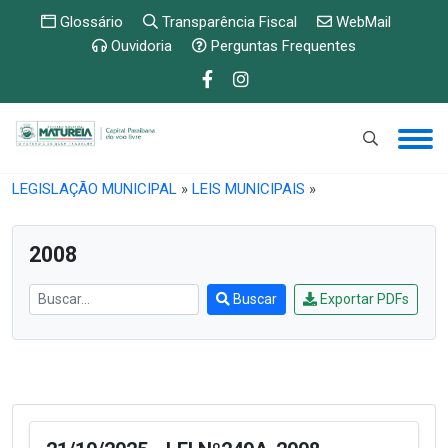
Glossário
Transparência Fiscal
WebMail
Ouvidoria
Perguntas Frequentes
PUBLICAÇÕES E ETC
»
DOCUMENTOS
»
LEGISLAÇÃO MUNICIPAL
»
LEIS MUNICIPAIS
»
2008
Buscar
Exportar PDFs