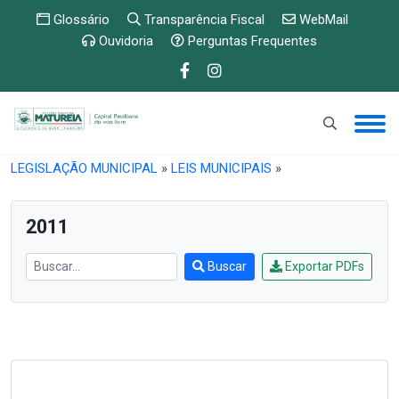
Glossário
Transparência Fiscal
WebMail
Ouvidoria
Perguntas Frequentes
PUBLICAÇÕES E ETC
»
DOCUMENTOS
»
LEGISLAÇÃO MUNICIPAL
»
LEIS MUNICIPAIS
»
2011
Buscar
Exportar PDFs