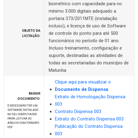
biométrico com capacidade para no
mínimo 3.000 digitais adequado a
portaria 373/2011MTE (instalação
incluso), e licença de uso de Software
OBJETO DA
de controle do ponto para até 500
LICITAÇÃO:
funcionários no período de 01 ano.
Incluso treinamento, configuração e
suporte, destinadas as atividades de
todas as secretariadas do município de
Maturéia
Clique aqui para visualizar o
Documento de Dispensa
BAIXAR
Extrato de Homologação Dispensa
DOCUMENTO:
003
É NECESSARIO TER UM
SOFTWARE INSTALADO
Contrato Dispensa 003
NO SEU COMPUTADOR
Extrato do Contrato Dispensa 003
PARA LEITURA DO
ARQUIVO COM FORMATO
Publicação do Contrato Dispensa
PDF
003