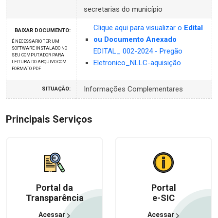
secretarias do município
Clique aqui para visualizar o
Edital
BAIXAR DOCUMENTO:
ou Documento Anexado
É NECESSARIO TER UM
SOFTWARE INSTALADO NO
EDITAL_ 002-2024 - Pregão
SEU COMPUTADOR PARA
Eletronico_NLLC-aquisição
LEITURA DO ARQUIVO COM
FORMATO PDF
Informações Complementares
SITUAÇÃO:
Principais Serviços
Portal da
Portal
Transparência
e-SIC
Acessar
Acessar