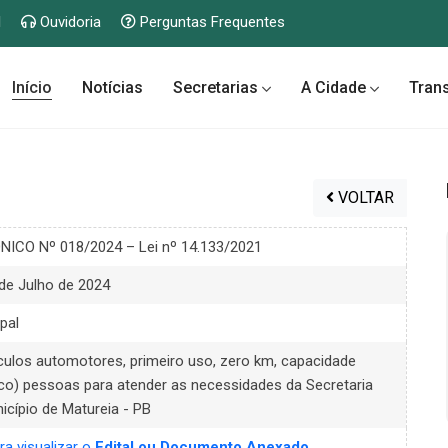
l
Ouvidoria
Perguntas Frequentes
Início
Notícias
Secretarias
A Cidade
Tran
VOLTAR
ICO Nº 018/2024 – Lei nº 14.133/2021
 de Julho de 2024
pal
culos automotores, primeiro uso, zero km, capacidade
co) pessoas para atender as necessidades da Secretaria
cípio de Matureia - PB
ra visualizar o
Edital ou Documento Anexado