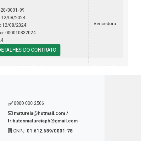
828/0001-99
12/08/2024
Vencedora
:
12/08/2024
o:
000010832024
24
DETALHES DO CONTRATO
0800 000 2506
matureia@hotmail.com
/
tributosmatureiapb@gmail.com
CNPJ:
01.612.689/0001-78