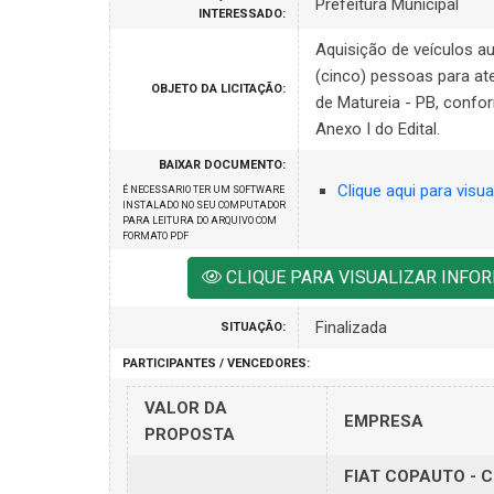
Prefeitura Municipal
INTERESSADO:
Aquisição de veículos a
(cinco) pessoas para at
OBJETO DA LICITAÇÃO:
de Matureia - PB, confo
Anexo I do Edital.
BAIXAR DOCUMENTO:
Clique aqui para visua
É NECESSARIO TER UM SOFTWARE
INSTALADO NO SEU COMPUTADOR
PARA LEITURA DO ARQUIVO COM
FORMATO PDF
CLIQUE PARA VISUALIZAR INF
Finalizada
SITUAÇÃO:
PARTICIPANTES / VENCEDORES:
VALOR DA
EMPRESA
PROPOSTA
FIAT COPAUTO - 