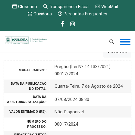
Glossário
Transparência Fiscal
WebMail
Ouvidoria
Perguntas Frequentes
VOLTAR
Pregão (Lei Nº 14.133/2021)
MODALIDADE/Nº:
00017/2024
DATA DA PUBLICAÇÃO
Quarta-Feira, 7 de Agosto de 2024
DO EDITAL:
DATA DA
07/08/2024 08:30
ABERTURA/REALIZAÇÃO:
Não Disponível
VALOR ESTIMADO (R$):
NÚMERO DO
00017/2024
PROCESSO:
REPARTIÇÃO/SETOR