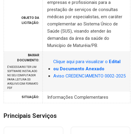
empresas e profissionais para a
prestação de serviços de consultas
médicas por especialistas, em caráter
OBJETO DA
LICITAÇÃO:
complementar ao Sistema Único de
Saúde (SUS), visando atender às
demandas da área da saúde do
Município de Maturéia/PB.
BAIXAR
DOCUMENTO:
Clique aqui para visualizar o
Edital
É NECESSARIO TER UM
ou Documento Anexado
SOFTWARE INSTALADO
Aviso CREDENCIAMENTO 0002-2025
NO SEU COMPUTADOR
PARA LEITURA DO
ARQUIVO COM FORMATO
PDF
Informações Complementares
SITUAÇÃO:
Principais Serviços