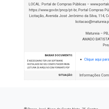
LOCAL: Portal de Compras Públicas – www.portald
https://www.gov.br/pncp/pt-br, Portal Compras P
Licitação, Avenida José Jerônimo da Silva, 114, Ce
licitacao@matureia.p
Matureia – PB,
AMADO BATISTA
Pre
BAIXAR DOCUMENTO:
Clique aqui par
É NECESSARIO TER UM SOFTWARE
INSTALADO NO SEU COMPUTADOR PARA
LEITURA DO ARQUIVO COM FORMATO PDF
Informações Com
SITUAÇÃO: