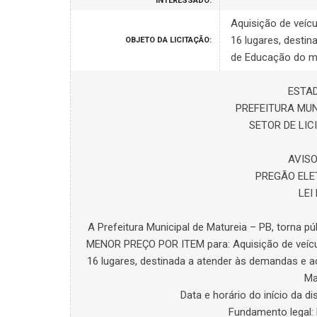
INTERESSADO:
Aquisição de veíc
16 lugares, desti
OBJETO DA LICITAÇÃO:
de Educação do mu
ESTAD
PREFEITURA MUN
SETOR DE LI
AVISO
PREGÃO ELE
LEI
A Prefeitura Municipal de Matureia – PB, torna pú
MENOR PREÇO POR ITEM para: Aquisição de veícul
16 lugares, destinada a atender às demandas e a
Ma
Data e horário do início da d
Fundamento legal: L