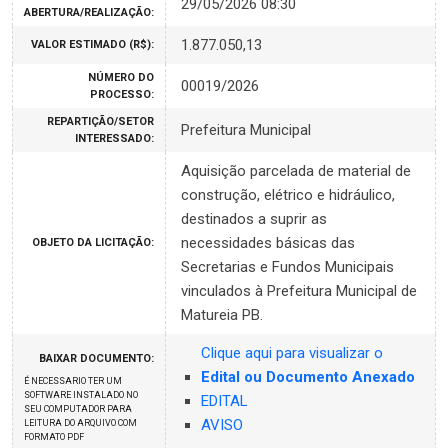
29/05/2026 08:30
ABERTURA/REALIZAÇÃO:
1.877.050,13
VALOR ESTIMADO (R$):
NÚMERO DO
00019/2026
PROCESSO:
REPARTIÇÃO/SETOR
Prefeitura Municipal
INTERESSADO:
Aquisição parcelada de material de
construção, elétrico e hidráulico,
destinados a suprir as
necessidades básicas das
OBJETO DA LICITAÇÃO:
Secretarias e Fundos Municipais
vinculados à Prefeitura Municipal de
Matureia PB.
Clique aqui para visualizar o
BAIXAR DOCUMENTO:
Edital ou Documento Anexado
É NECESSARIO TER UM
SOFTWARE INSTALADO NO
EDITAL
SEU COMPUTADOR PARA
AVISO
LEITURA DO ARQUIVO COM
FORMATO PDF