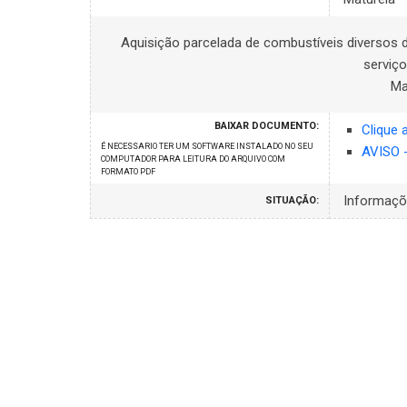
Aquisição parcelada de combustíveis diversos 
serviço
Ma
BAIXAR DOCUMENTO:
Clique 
É NECESSARIO TER UM SOFTWARE INSTALADO NO SEU
AVISO 
COMPUTADOR PARA LEITURA DO ARQUIVO COM
FORMATO PDF
Informaç
SITUAÇÃO: