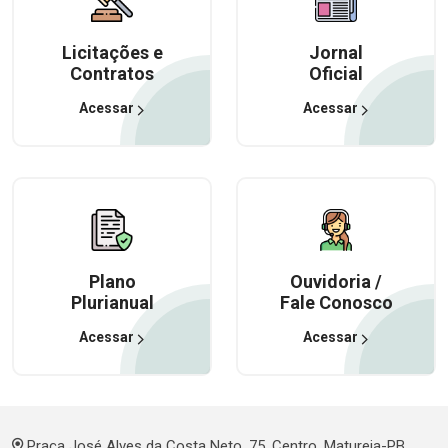
Licitações e
Jornal
Contratos
Oficial
Acessar
Acessar
Plano
Ouvidoria /
Plurianual
Fale Conosco
Acessar
Acessar
Praça José Alves da Costa Neto, 75, Centro, Matureia-PB