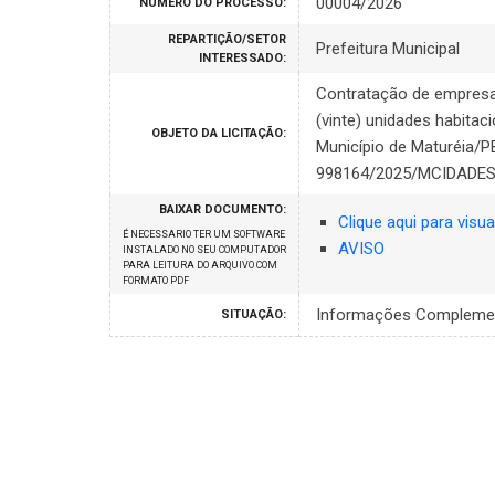
00004/2026
NÚMERO DO PROCESSO:
REPARTIÇÃO/SETOR
Prefeitura Municipal
INTERESSADO:
Contratação de empresa
(vinte) unidades habit
OBJETO DA LICITAÇÃO:
Município de Maturéia
998164/2025/MCIDADES
BAIXAR DOCUMENTO:
Clique aqui para visua
É NECESSARIO TER UM SOFTWARE
AVISO
INSTALADO NO SEU COMPUTADOR
PARA LEITURA DO ARQUIVO COM
FORMATO PDF
Informações Compleme
SITUAÇÃO: