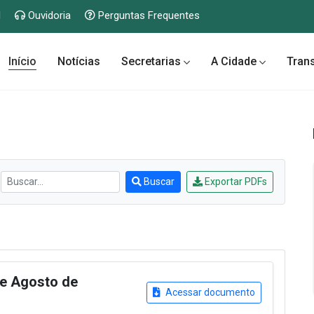
l
Ouvidoria
Perguntas Frequentes
Início
Notícias
Secretarias
A Cidade
Tran
Buscar
Exportar PDFs
de Agosto de
Acessar documento