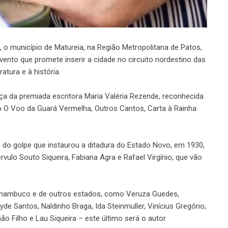
 o município de Matureia, na Região Metropolitana de Patos,
 evento que promete inserir a cidade no circuito nordestino das
eratura e à história.
ça da premiada escritora Maria Valéria Rezende, reconhecida
o O Voo da Guará Vermelha, Outros Cantos, Carta à Rainha
o golpe que instaurou a ditadura do Estado Novo, em 1930,
ulo Souto Siqueira, Fabiana Agra e Rafael Virgínio, que vão
 Pernambuco e de outros estados, como Veruza Guedes,
yde Santos, Naldinho Braga, Ida Steinmuller, Vinícius Gregório,
aão Filho e Lau Siqueira – este último será o autor